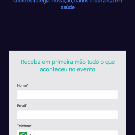
sobre estratégia, inovação, dados e liderança em
saúde
Receba em primeira mão tudo o que
aconteceu no evento
Nome*
Email*
Telefone*